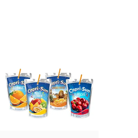
Kers
Cola
Elfenmix
Dragon
Monster Alarm