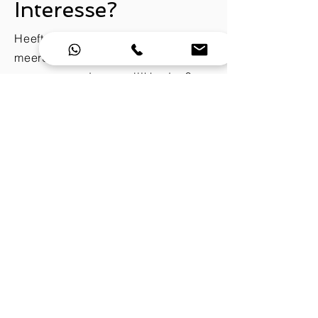
Interesse?
Heeft u interesse in één of
meerdere producten of heeft u
vragen over de mogelijkheden?
Neem contact met ons op of vraag
direct een offerte aan.
Contact
Offerte aanvragen
Voor al uw dranken, verpakkingen
en sauzen.